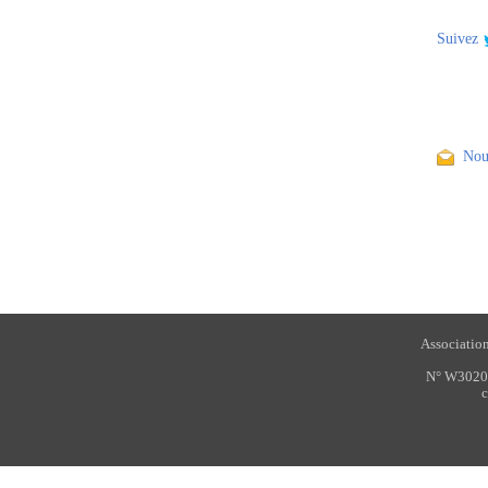
Suivez
Nous 
Associatio
N° W3020
c